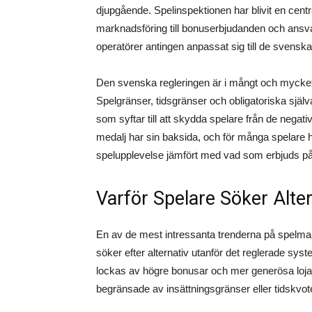
djupgående. Spelinspektionen har blivit en centr
marknadsföring till bonuserbjudanden och ansvars
operatörer antingen anpassat sig till de svenska 
Den svenska regleringen är i mångt och mycke
Spelgränser, tidsgränser och obligatoriska själ
som syftar till att skydda spelare från de nega
medalj har sin baksida, och för många spelare h
spelupplevelse jämfört med vad som erbjuds på
Varför Spelare Söker Alte
En av de mest intressanta trenderna på spelmar
söker efter alternativ utanför det reglerade sys
lockas av högre bonusar och mer generösa lojal
begränsade av insättningsgränser eller tidskvot