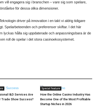
 som vill engagera sig i branschen – vare sig som spelare,
förståelse för dessa olika dimensioner.
nologin driver på innovation i en takt vi aldrig tidigare
gt. Spelarbeteenden och preferenser skiftar. I det här
om lyckas hålla sig uppdaterade och anpassningsbara är de
ken roll de spelar i det stora casinoekosystemet.
ure
Special Feature
ional I&D Services Are
How the Online Casino Industry Has
or Trade Show Success?
Become One of the Most Profitable
Startup Niches in 2026