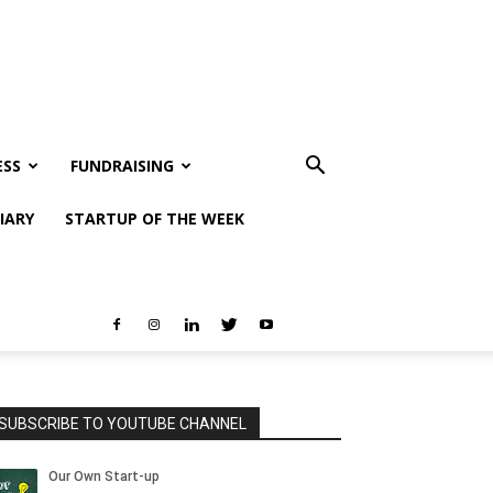
ESS
FUNDRAISING
IARY
STARTUP OF THE WEEK
SUBSCRIBE TO YOUTUBE CHANNEL