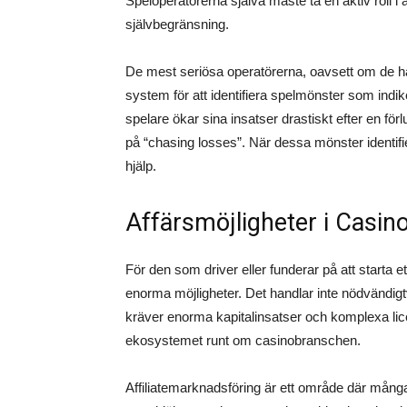
Speloperatörerna själva måste ta en aktiv roll i 
självbegränsning.
De mest seriösa operatörerna, oavsett om de har
system för att identifiera spelmönster som indi
spelare ökar sina insatser drastiskt efter en förl
på “chasing losses”. När dessa mönster identif
hjälp.
Affärsmöjligheter i Casin
För den som driver eller funderar på att starta e
enorma möjligheter. Det handlar inte nödvändigtv
kräver enorma kapitalinsatser och komplexa licen
ekosystemet runt om casinobranschen.
Affiliatemarknadsföring är ett område där många 