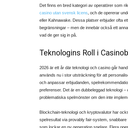
Det finns en bred kategori av operatörer som rik
casino utan svensk licens
, och de opererar unde
eller Kahnawake. Dessa platser erbjuder ofta et
begränsningar – men de innebär också ett ann
vad de ger sig in på.
Teknologins Roll i Casin
2026 är ett år där teknologi och casino går hand i h
används nu i stor utsträckning för att personal
och anpassar erbjudanden, spelrekommendationer
preferenser. Det är en dubbeleggad teknologi – d
problematiska spelmönster om den inte impleme
Blockchain-teknologi och kryptovalutor har ocks
spelresultat via provably fair-system, snabbare
som lockar en ny generation spelare. Flera ope