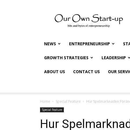
Our
Own
Startup
NEWS
ENTREPRENEURSHIP
ST
GROWTH STRATEGIES
LEADERSHIP
ABOUT US
CONTACT US
OUR SERVI
Home
Special Feature
Hur Spelmarknaden Föränd
Special Feature
Hur Spelmarknad