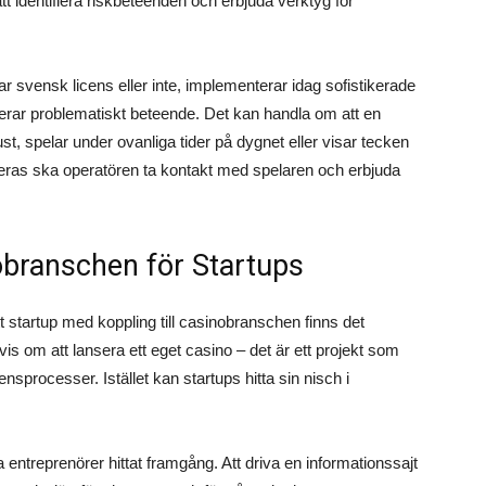
att identifiera riskbeteenden och erbjuda verktyg för
 svensk licens eller inte, implementerar idag sofistikerade
kerar problematiskt beteende. Det kan handla om att en
ust, spelar under ovanliga tider på dygnet eller visar tecken
ieras ska operatören ta kontakt med spelaren och erbjuda
obranschen för Startups
tt startup med koppling till casinobranschen finns det
is om att lansera ett eget casino – det är ett projekt som
sprocesser. Istället kan startups hitta sin nisch i
entreprenörer hittat framgång. Att driva en informationssajt