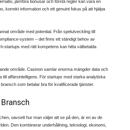
ernativ, jämföra bonusar och förstå regler kan vara en
s, korrekt information och ett genuint fokus på att hjälpa
nnat område med potential. Från spelutveckling till
 compliance-system – det finns ett ständigt behov av
h-startups med rätt kompetens kan hitta välbetalda
äxande område. Casinon samlar enorma mängder data och
ll affärsintelligens. För startups med starka analytiska
 bransch som betalar bra för kvalificerade tjänster.
x Bransch
schen, oavsett hur man väljer att se på den, är en av de
lden. Den kombinerar underhållning, teknologi, ekonomi,