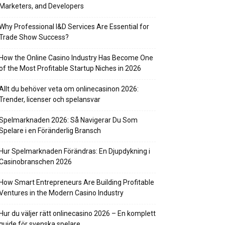
Marketers, and Developers
Why Professional I&D Services Are Essential for
Trade Show Success?
How the Online Casino Industry Has Become One
of the Most Profitable Startup Niches in 2026
Allt du behöver veta om onlinecasinon 2026:
Trender, licenser och spelansvar
Spelmarknaden 2026: Så Navigerar Du Som
Spelare i en Föränderlig Bransch
Hur Spelmarknaden Förändras: En Djupdykning i
Casinobranschen 2026
How Smart Entrepreneurs Are Building Profitable
Ventures in the Modern Casino Industry
Hur du väljer rätt onlinecasino 2026 – En komplett
guide för svenska spelare