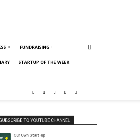
ESS
FUNDRAISING
IARY
STARTUP OF THE WEEK
SUBSCRIBE TO YOUTUBE CHANNEL