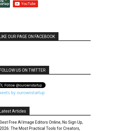
LIKE OUR PAGE ON FACEBOOK
FOLLOW US ON TWITTER
weets by ourownstartup
Latest Articles
Best Free AI Image Editors Online, No Sign Up,
2026: The Most Practical Tools for Creators,