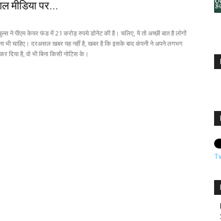
शल मीडिया पर...
ुल्स ने पीएम केयर फंड में 21 करोड़ रुपये डोनेट की है। चलिए, ये तो अच्छी बात है लोगों
रना भी चाहिए। दरअसल खबर यह नहीं है, खबर है कि इसके बाद कंपनी ने अपने लगभग
त कर दिया है, वो भी बिना किसी नोटिस के।
T