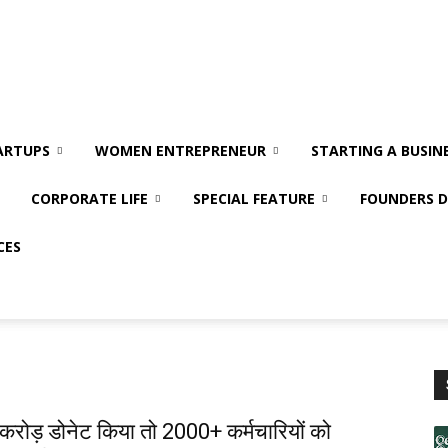
ARTUPS
WOMEN ENTREPRENEUR
STARTING A BUSIN
CORPORATE LIFE
SPECIAL FEATURE
FOUNDERS D
CES
करोड़ डोनेट किया तो 2000+ कर्मचारियों को