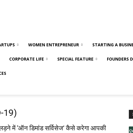
ARTUPS
WOMEN ENTREPRENEUR
STARTING A BUSIN
CORPORATE LIFE
SPECIAL FEATURE
FOUNDERS D
CES
D-19)
लड़ने में ‘ऑन डिमांड सर्विसेज’ कैसे करेगा आपकी