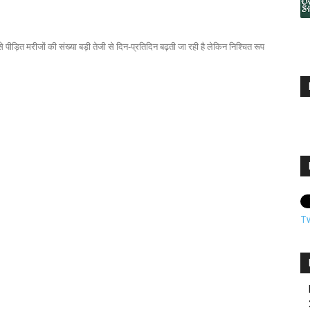
ड़ित मरीजों की संख्या बड़ी तेजी से दिन-प्रतिदिन बढ़ती जा रही है लेकिन निश्चित रूप
T