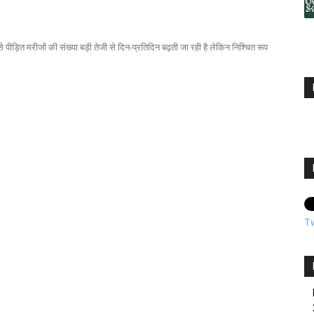
ड़ित मरीजों की संख्या बड़ी तेजी से दिन-प्रतिदिन बढ़ती जा रही है लेकिन निश्चित रूप
T