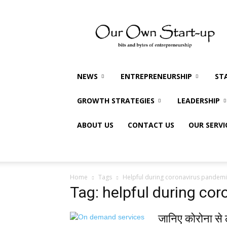
Our
Own
Startup
NEWS
ENTREPRENEURSHIP
ST
GROWTH STRATEGIES
LEADERSHIP
ABOUT US
CONTACT US
OUR SERVI
Home
Tags
Helpful during coronavirus pandemi
Tag: helpful during co
जानिए कोरोना से 