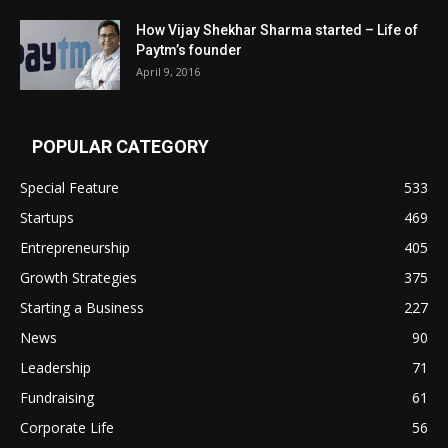
How Vijay Shekhar Sharma started – Life of
Paytm’s founder
April 9, 2016
POPULAR CATEGORY
Special Feature
533
Startups
469
Entrepreneurship
405
Growth Strategies
375
Starting a Business
227
News
90
Leadership
71
Fundraising
61
Corporate Life
56