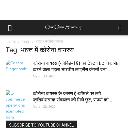
Home
Tags
भारत में कोरोना वायरस
Tag: भारत में कोरोना वायरस
कोरोना वायरस (कोविड-19) का टेस्ट किट विकसित
करने वाला पहला भारतीय लाइसेंस कंपनी बना...
March 23, 2020
कोरोना वायरस के कारण ई-कॉमर्स पर लगे
प्रतिबंधात्मक संचालन को मिले छूट, राज्यों को...
March 22, 2020
SUBSCRIBE TO YOUTUBE CHANNEL