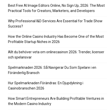
Best Free AI Image Editors Online, No Sign Up, 2026: The Most
Practical Tools for Creators, Marketers, and Developers
Why Professional I&D Services Are Essential for Trade Show
Success?
How the Online Casino Industry Has Become One of the Most
Profitable Startup Niches in 2026
Allt du behöver veta om onlinecasinon 2026: Trender, licenser
och spelansvar
Spelmarknaden 2026: Så Navigerar Du Som Spelare i en
Föränderlig Bransch
Hur Spelmarknaden Förändras: En Djupdykning i
Casinobranschen 2026
How Smart Entrepreneurs Are Building Profitable Ventures in
the Modern Casino Industry